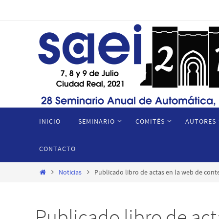
Ir
al
contenido
Ir
INICIO
SEMINARIO
COMITÉS
AUTORES
al
contenido
CONTACTO
Inicio
Noticias
Publicado libro de actas en la web de con
Publicado libro de act