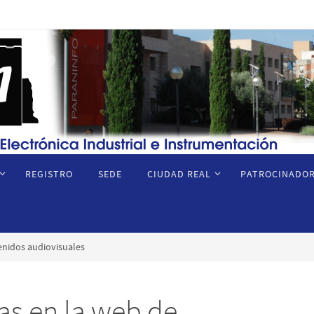
REGISTRO
SEDE
CIUDAD REAL
PATROCINADOR
tenidos audiovisuales
as en la web de