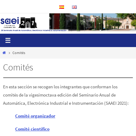
Ir
al
contenido
Inicio
Comités
Comités
En esta sección se recogen los integrantes que conforman los
comités de la vigesimoctava edición del Seminario Anual de
Automática, Electrónica Industrial e Instrumentación (SAAEI 2021):
Comité organizador
Comité científico