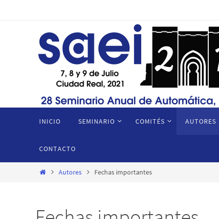
Ir
al
contenido
Ir
INICIO
SEMINARIO
COMITÉS
AUTORES
al
contenido
CONTACTO
Inicio
Autores
Fechas importantes
Fechas importantes