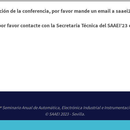
ación de la conferencia, por favor mande un email a saa
 por favor contacte con la Secretaría Técnica del SAAEI’2
º Seminario Anual de Automática, Electrónica Industrial e Instrumentac
© SAAEI 2023 - Sevilla.