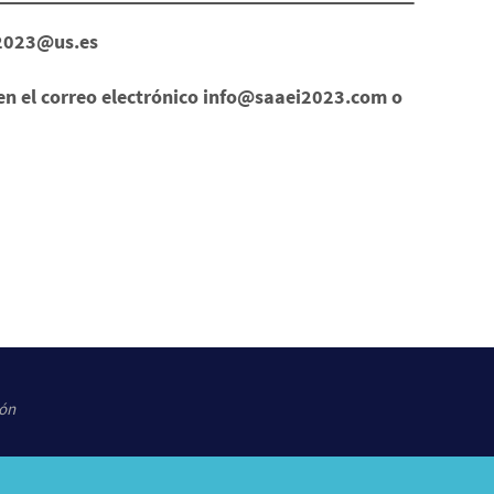
ei2023@us.es
3 en el correo electrónico info@saaei2023.com o
ión