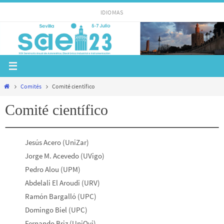
Ir
IDIOMAS
al
contenido
Inicio
Comités
Comité científico
Comité científico
Jesús Acero (UniZar)
Jorge M. Acevedo (UVigo)
Pedro Alou (UPM)
Abdelali El Aroudi (URV)
Ramón Bargalló (UPC)
Domingo Biel (UPC)
Fernando Briz (UniOvi)