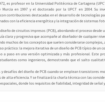
972, es profesor en la Universidad Politécnica de Cartagena (UPC
de Murcia en 1997 y el doctorado por la UPCT en 2004. Su inv
 con contribuciones destacadas en el desarrollo de tecnologías pa
ados con la eficiencia energética y la integración de sistemas fot
 diseño de circuitos impresos (PCB), abordando el proceso desde u
uía clara y progresiva que acompañe al diseñador de cualquier nive
ando muchos de los conceptos que suelen considerarse complejos,
so práctico: la mejora iterativa de un diseño de PCB típico de un 
so a paso en una versión optimizada y más profesional. Este p
tudiantes como ingenieros, demostrando que el salto cualitativ
es y desafíos del diseño de PCB cuando se emplean transistores mo
e alta eficiencia. Y se finalizará la charla técnica con las consi
espaciales, donde los requisitos de fiabilidad, integridad de seña