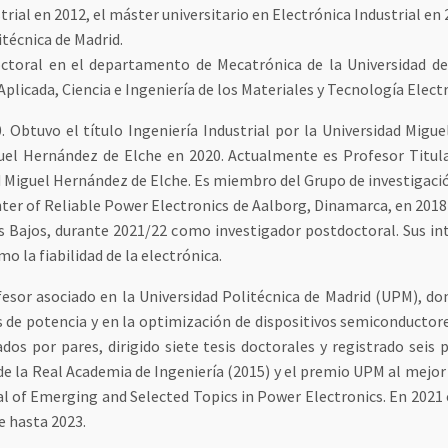
trial en 2012, el máster universitario en Electrónica Industrial en 
itécnica de Madrid.
octoral en el departamento de Mecatrónica de la Universidad d
cada, Ciencia e Ingeniería de los Materiales y Tecnología Electró
. Obtuvo el título Ingeniería Industrial por la Universidad Mig
guel Hernández de Elche en 2020. Actualmente es Profesor Titul
d Miguel Hernández de Elche. Es miembro del Grupo de investigaci
nter of Reliable Power Electronics de Aalborg, Dinamarca, en 201
s Bajos, durante 2021/22 como investigador postdoctoral. Sus int
mo la fiabilidad de la electrónica.
ofesor asociado en la Universidad Politécnica de Madrid (UPM), d
es de potencia y en la optimización de dispositivos semiconduct
ados por pares, dirigido siete tesis doctorales y registrado sei
e la Real Academia de Ingeniería (2015) y el premio UPM al mejor 
nal of Emerging and Selected Topics in Power Electronics. En 2021
e hasta 2023.