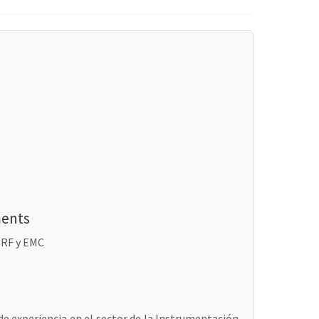
ments
 RF y EMC
de experiencia en el sector de la Instrumentación