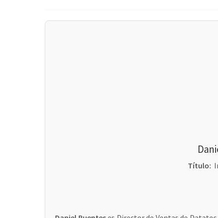
Dani
Título:
I
Daniel Puentes
es Director de Ventas de Datatec 